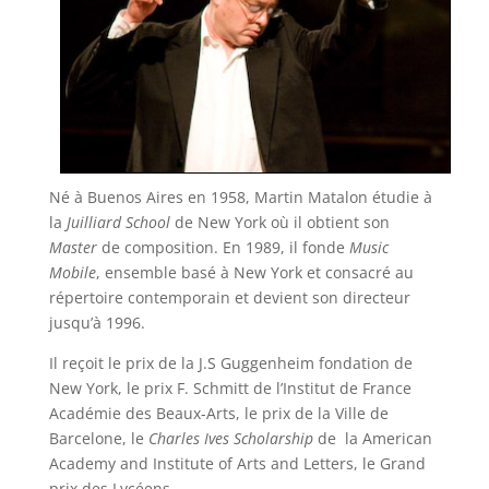
Né à Buenos Aires en 1958, Martin Matalon étudie à
la
Juilliard School
de New York où il obtient son
Master
de composition. En 1989, il fonde
Music
Mobile
, ensemble basé à New York et consacré au
répertoire contemporain et devient son directeur
jusqu’à 1996.
Il reçoit le prix de la J.S Guggenheim fondation de
New York, le prix F. Schmitt de l’Institut de France
Académie des Beaux-Arts, le prix de la Ville de
Barcelone, le
Charles Ives Scholarship
de la American
Academy and Institute of Arts and Letters, le Grand
prix des Lycéens…