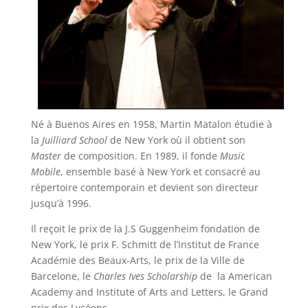
Né à Buenos Aires en 1958, Martin Matalon étudie à
la
Juilliard School
de New York où il obtient son
Master
de composition. En 1989, il fonde
Music
Mobile
, ensemble basé à New York et consacré au
répertoire contemporain et devient son directeur
jusqu’à 1996.
Il reçoit le prix de la J.S Guggenheim fondation de
New York, le prix F. Schmitt de l’Institut de France
Académie des Beaux-Arts, le prix de la Ville de
Barcelone, le
Charles Ives Scholarship
de la American
Academy and Institute of Arts and Letters, le Grand
prix des Lycéens…