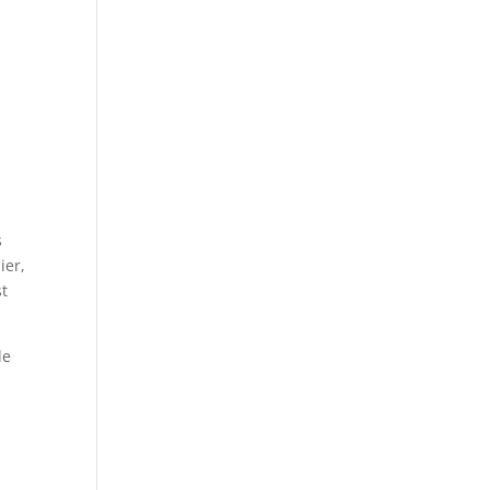
s
ier,
st
le